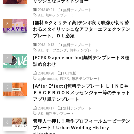
k
リッシュなスライドショー
2018.09.21
無料テンプレート
AE
,
無料テンプレート
[無料＆クオリティ高]テンポ良く映像が切り替
わるスタイリッシュなアフターエフェクツテン
プレート。ＤＬ必須
2018.10.13
無料テンプレート
AE
,
オープニング
,
無料テンプレート
[FCPX & apple motion]無料テンプレート８種
詰め合わせ
2018.08.20
FCPX版
apple motion
,
FCPX
,
無料テンプレート
[After Effects]無料テンプレート ＬＩＮＥや
ＦＡＣＥＢＯＯＫメッセンジャー等のチャット
アプリ風テンプレート
2018.08.17
無料テンプレート
AE
,
無料テンプレート
管理人一押し！新作プロフィールムービーテン
プレート！Urban Wedding History