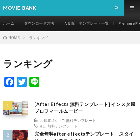
MOVIE-BANK
ホーム
ダウンロード方法
ＡＥ版 テンプレート一覧
Premier
ランキング
HOME
ランキング
F
T
Li
ac
w
n
e
itt
e
[After Effects 無料テンプレート] インスタ風
b
er
プロフィールムービー
o
2019.01.18
無料テンプレート
AE
,
無料テンプレート
o
完全無料after effectsテンプレート。スタイ