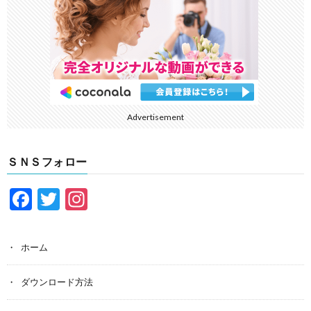
Advertisement
ＳＮＳフォロー
F
T
In
ac
w
st
e
itt
a
ホーム
b
er
gr
o
a
ダウンロード方法
o
m