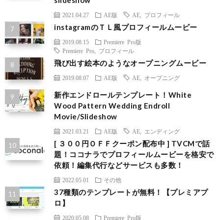
slideshow
2021.04.27
AE版
AE
,
プロフィール
instagramのＴＬ風プロフィールムービー
2019.08.15
Premiere Pro版
Premiere Pro
,
プロフィール
飛び出す絵本のようなオープニングムービー
2019.08.07
AE版
AE
,
オープニング
新作エンドロールテンプレート！White
Wood Pattern Wedding Endroll
Movie/Slideshow
2021.03.21
AE版
AE
,
エンディング
[ ３００円ＯＦＦクーポン配布中 ] TVCMで話
題！ココナラでプロフィールムービーを格安で
依頼！編集代行などサービスも多数！
2022.05.01
その他
37種類のテンプレートが無料！【プレミアプ
ロ】
2020.05.08
Premiere Pro版