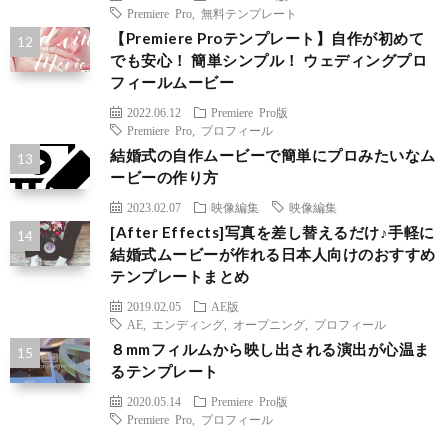
Premiere Pro
,
無料テンプレート
【Premiere Proテンプレート】自作が初めて
でも安心！ 簡単シンプル！ ウェディングプロ
フィールムービー
2022.06.12
Premiere Pro版
Premiere Pro
,
プロフィール
結婚式の自作ムービーで簡単にプロみたいなム
ービーの作り方
2023.02.07
映像編集
映像編集
[After Effects]写真を差し替えるだけ♪手軽に
結婚式ムービーが作れる日本人向けのおすすめ
テンプレートまとめ
2019.02.05
AE版
AE
,
エンディング
,
オープニング
,
プロフィール
８mmフィルムから映し出される演出が心温ま
るテンプレート
2020.05.14
Premiere Pro版
Premiere Pro
,
プロフィール