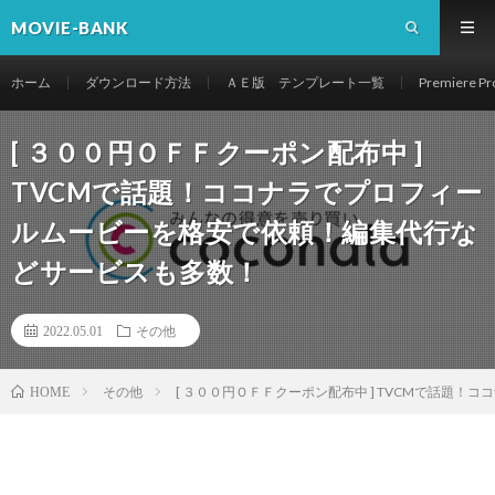
MOVIE-BANK
ホーム
ダウンロード方法
ＡＥ版 テンプレート一覧
Premier
[ ３００円ＯＦＦクーポン配布中 ]
TVCMで話題！ココナラでプロフィー
ルムービーを格安で依頼！編集代行な
どサービスも多数！
2022.05.01
その他
その他
[ ３００円ＯＦＦクーポン配布中 ] TVCMで話題
HOME