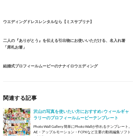
e
itt
e
b
er
ウエディングドレスレンタルなら【ミスサブリナ】
o
o
二人の『ありがとう』を伝える引出物にお使いいただける、名入れ箸
k
「席札お箸」
結婚式プロフィールムービーのナナイロウエディング
関連する記事
沢山の写真を使いたい方におすすめ♪ウィールギャ
ラリーのプロフィールムービーテンプレート
Photo Wall Gallery 簡単にPhoto Wallが作れるテンプレート。
AE・アップルモーション・FCPXなど主要の動画編集ソフト