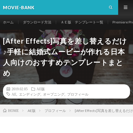
MOVIE-BANK
ホーム
ダウンロード方法
ＡＥ版 テンプレート一覧
Premier
[After Effects]写真を差し替えるだけ
♪手軽に結婚式ムービーが作れる日本
人向けのおすすめテンプレートまと
め
2019.02.05
AE版
AE
,
エンディング
,
オープニング
,
プロフィール
AE版
プロフィール
[After Effects]写真を差
HOME