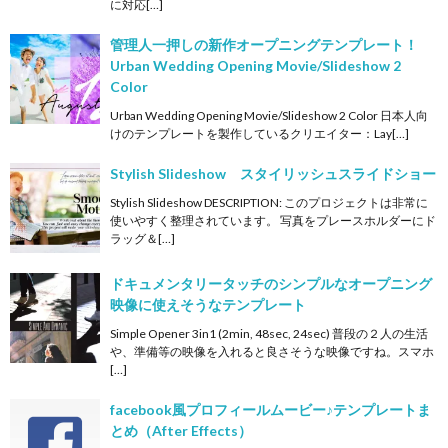
に対応[…]
管理人一押しの新作オープニングテンプレート！
Urban Wedding Opening Movie/Slideshow 2
Color
Urban Wedding Opening Movie/Slideshow 2 Color 日本人向
けのテンプレートを製作しているクリエイター：Lay[…]
Stylish Slideshow スタイリッシュスライドショー
Stylish Slideshow DESCRIPTION: このプロジェクトは非常に
使いやすく整理されています。 写真をプレースホルダーにド
ラッグ＆[…]
ドキュメンタリータッチのシンプルなオープニング
映像に使えそうなテンプレート
Simple Opener 3in1 (2min, 48sec, 24sec) 普段の２人の生活
や、準備等の映像を入れると良さそうな映像ですね。スマホ
[…]
facebook風プロフィールムービー♪テンプレートま
とめ（After Effects）