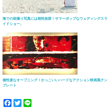
海での前撮り写真には相性抜群！サマーポップなウェディングスラ
イドショー。
個性派なオープニング！かっこいいハードなアクション映画風テン
プレート
F
T
Li
ac
w
n