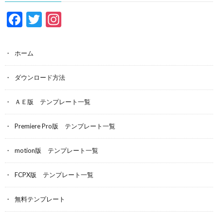
F
T
In
ac
w
st
e
itt
a
ホーム
b
er
gr
o
a
ダウンロード方法
o
m
ＡＥ版 テンプレート一覧
k
Premiere Pro版 テンプレート一覧
motion版 テンプレート一覧
FCPX版 テンプレート一覧
無料テンプレート