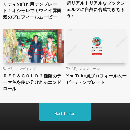
超リアル！リアルなブックシ
リティの自作用テンプレー
ェルフに自然に合成できちゃ
ト！オシャレでカワイイ雰囲
う♪
気のプロフィールムービー
AE
,
エンディング
AE
,
プロフィール
ＲＥＤ＆ＧＯＬＤ２種類のテ
YouTube風プロフィールムー
ーマ色を使い分けれるエンド
ビー♪テンプレート
ロール
Back to Top