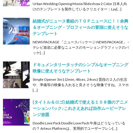
Urban Wedding Opening Movie/Slideshow 2 Color 日本人向
けのテンプレートを製作しているクリエイター：Lay[…]
結婚式がニュース番組のＴＯＰニュースに！！余興
＆オープニング・プロフィールの冒頭に使えそうな
テンプレート
NEWS PACKAGE 「ニュースパッケージ:NEWS PACKAGE」 –
テレビ放送に必要なニュースのモーショングラフィックのパ
ッケ[…]
ドキュメンタリータッチのシンプルなオープニング
映像に使えそうなテンプレート
Simple Opener 3in1 (2min, 48sec, 24sec) 普段の２人の生活
や、準備等の映像を入れると良さそうな映像ですね。スマホ
[…]
[タイトル＆ロゴ] 結婚式で使える１０８個のアニメ
ーションパック♪これさえあれば自作ムービーアレ
ンジ放題
Doodle Love Pack Doodle Love Pack 中身はどうなっている
の？ Arteus Platformは、実用的でユーザーフレン[…]