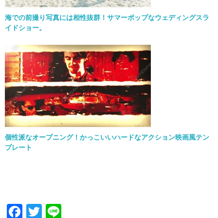
海での前撮り写真には相性抜群！サマーポップなウェディングスラ
イドショー。
個性派なオープニング！かっこいいハードなアクション映画風テン
プレート
F
T
Li