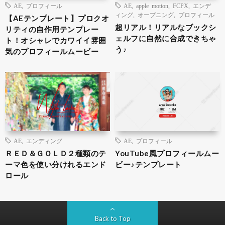
AE
,
プロフィール
AE
,
apple motion
,
FCPX
,
エンデ
ィング
,
オープニング
,
プロフィール
【AEテンプレート】プロクオ
超リアル！リアルなブックシ
リティの自作用テンプレー
ェルフに自然に合成できちゃ
ト！オシャレでカワイイ雰囲
う♪
気のプロフィールムービー
AE
,
エンディング
AE
,
プロフィール
ＲＥＤ＆ＧＯＬＤ２種類のテ
YouTube風プロフィールムー
ーマ色を使い分けれるエンド
ビー♪テンプレート
ロール
Back to Top