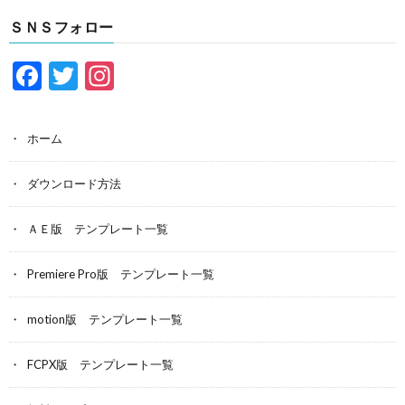
ＳＮＳフォロー
F
T
In
ac
w
st
e
itt
a
ホーム
b
er
gr
o
a
ダウンロード方法
o
m
ＡＥ版 テンプレート一覧
k
Premiere Pro版 テンプレート一覧
motion版 テンプレート一覧
FCPX版 テンプレート一覧