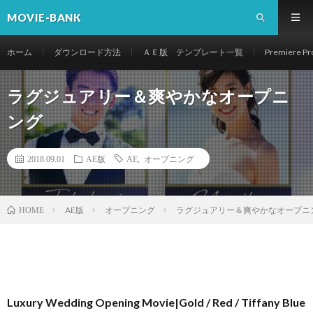
MOVIE-BANK
ホーム
ダウンロード方法
ＡＥ版 テンプレート一覧
Premier
ラグジュアリー＆爽やかなオープニ
ング
2018.09.01
AE版
AE
,
オープニング
AE版
オープニング
ラグジュアリー＆爽やかなオープニ
HOME
Luxury Wedding Opening Movie|Gold / Red / Tiffany Blue