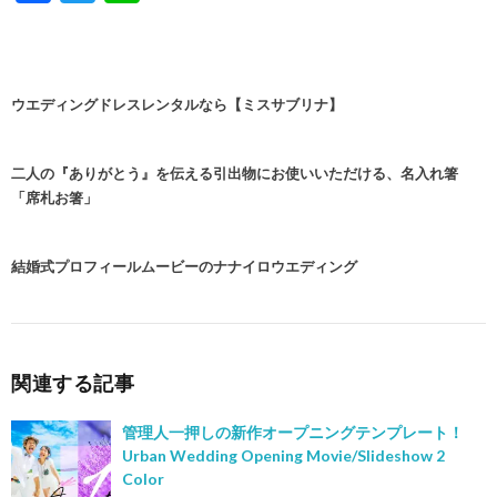
ac
w
n
e
itt
e
b
er
ウエディングドレスレンタルなら【ミスサブリナ】
o
o
二人の『ありがとう』を伝える引出物にお使いいただける、名入れ箸
k
「席札お箸」
結婚式プロフィールムービーのナナイロウエディング
関連する記事
管理人一押しの新作オープニングテンプレート！
Urban Wedding Opening Movie/Slideshow 2
Color