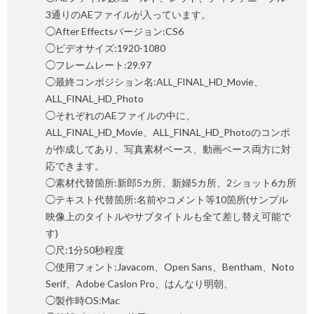
3通りのAEファイルが入っています。
◯After Effectsバージョン:CS6
◯ビデオサイズ:1920-1080
◯フレームレート:29.97
◯最終コンポジション名:ALL_FINAL_HD_Movie、
ALL_FINAL_HD_Photo
◯それぞれのAEファイルの中に、
ALL_FINAL_HD_Movie、ALL_FINAL_HD_Photoのコンポ
が作成してあり、写真素材ベース、動画ベース両方に対
応できます。
◯素材代替箇所:新郎5カ所、新婦5カ所、2ショット6カ所
◯テキスト代替箇所:名前やコメント等10箇所(サンプル
映像上のタイトルやサブタイトルも全て差し替え可能で
す)
◯尺:1分50秒程度
◯使用フォント:Javacom、Open Sans、Bentham、Noto
Serif、Adobe Caslon Pro、はんなり明朝、
◯製作時OS:Mac