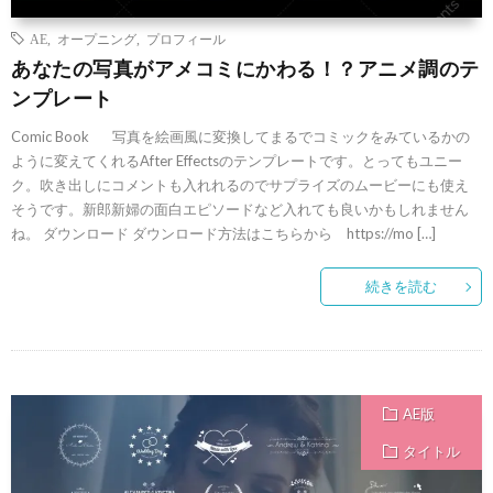
AE
,
オープニング
,
プロフィール
あなたの写真がアメコミにかわる！？アニメ調のテ
ンプレート
Comic Book 写真を絵画風に変換してまるでコミックをみているかの
ように変えてくれるAfter Effectsのテンプレートです。とってもユニー
ク。吹き出しにコメントも入れれるのでサプライズのムービーにも使え
そうです。新郎新婦の面白エピソードなど入れても良いかもしれません
ね。 ダウンロード ダウンロード方法はこちらから https://mo […]
続きを読む
AE版
タイトル