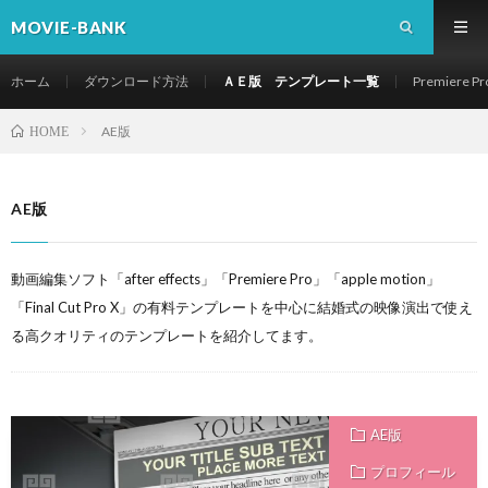
MOVIE-BANK
ホーム
ダウンロード方法
ＡＥ版 テンプレート一覧
Premier
AE版
HOME
AE版
動画編集ソフト「after effects」「Premiere Pro」「apple motion」
「Final Cut Pro X」の有料テンプレートを中心に結婚式の映像演出で使え
る高クオリティのテンプレートを紹介してます。
AE版
プロフィール