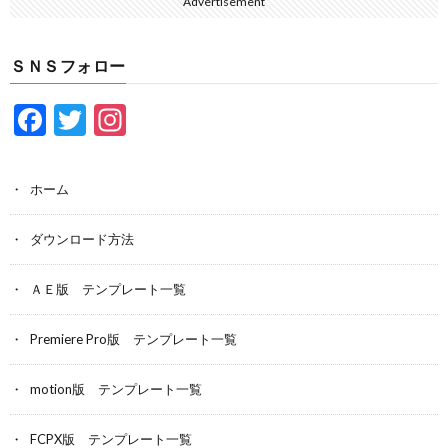
Advertisement
ＳＮＳフォロー
F
T
In
ac
w
st
e
itt
a
ホーム
b
er
gr
o
a
ダウンロード方法
o
m
ＡＥ版 テンプレート一覧
k
Premiere Pro版 テンプレート一覧
motion版 テンプレート一覧
FCPX版 テンプレート一覧