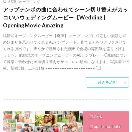
AE版
,
オープニング
アップテンポの曲に合わせてシーン切り替えがカッ
コいいウェディングムービー【Wedding】
OpeningMovie Amazing
結婚式オープニングムービー【奇跡】 オープニングに相応しい素敵な式
の始まりを思わせてくれるAEテンプレート。見てる人をワクワクさせて
くれる演出です。爽やかで洗練された演出で会場の雰囲気を盛り上げま
しょう。 結婚式のオープニングムービーのAEテンプレート◯動画につい
て音楽に合わせた画面切り替えがかっこいい動画になります。写真:新郎3
枚、新婦3枚、二人11枚 ===================== […]
続きを読む
AE版
apple motion版