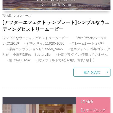
AE
,
プロフィール
[アフターエフェクト テンプレート]シンプルなウェ
ディングヒストリームービー
シンプルなウェディングヒストリームービー ・After Effectsバージョ
ン:CC2019 ・ビデオサイズ:1920-1080 ・フレームレート:29.97
・最終コンポジション名:Render_comp ・使用フォント:小塚ゴシック
Pr6n、小塚明朝Pro、Baskerville ・外部プラグイン:使用していません
・製作時OS:Mac ・尺:デフォルトで4分48秒。写真1枚 […]
続きを読む
AE版
オープニング