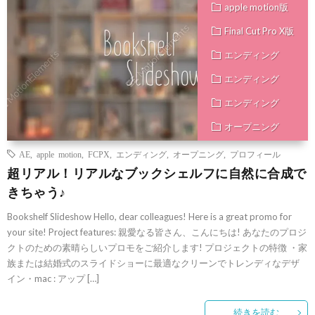
apple motion版
Final Cut Pro X版
エンディング
エンディング
エンディング
オープニング
オープニング
AE
,
apple motion
,
FCPX
,
エンディング
,
オープニング
,
プロフィール
超リアル！リアルなブックシェルフに自然に合成で
オープニング
きちゃう♪
プロフィール
Bookshelf Slideshow Hello, dear colleagues! Here is a great promo for
プロフィール
your site! Project features: 親愛なる皆さん、こんにちは! あなたのプロジ
プロフィール
クトのための素晴らしいプロモをご紹介します! プロジェクトの特徴 ・家
族または結婚式のスライドショーに最適なクリーンでトレンディなデザ
イン・mac : アップ […]
続きを読む