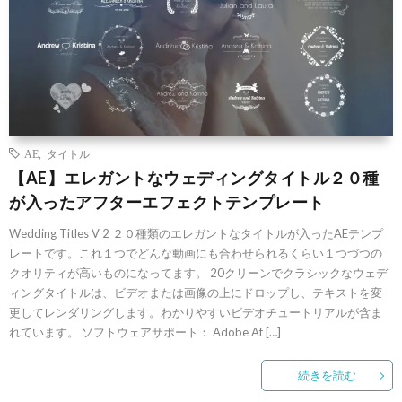
AE
,
タイトル
【AE】エレガントなウェディングタイトル２０種
が入ったアフターエフェクトテンプレート
Wedding Titles V 2 ２０種類のエレガントなタイトルが入ったAEテンプ
レートです。これ１つでどんな動画にも合わせられるくらい１つづつの
クオリティが高いものになってます。 20クリーンでクラシックなウェデ
ィングタイトルは、ビデオまたは画像の上にドロップし、テキストを変
更してレンダリングします。わかりやすいビデオチュートリアルが含ま
れています。 ソフトウェアサポート： Adobe Af […]
続きを読む