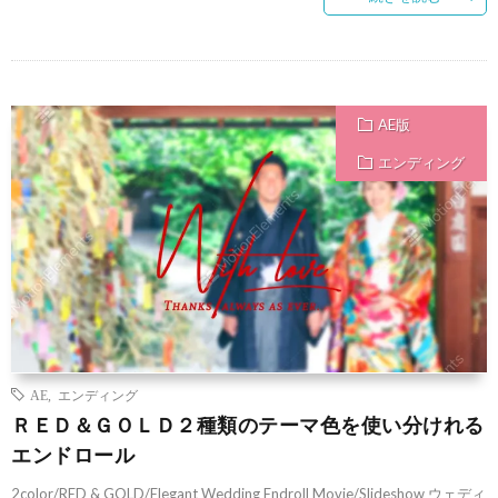
AE版
エンディング
AE
,
エンディング
ＲＥＤ＆ＧＯＬＤ２種類のテーマ色を使い分けれる
エンドロール
2color/RED & GOLD/Elegant Wedding Endroll Movie/Slideshow ウェディ