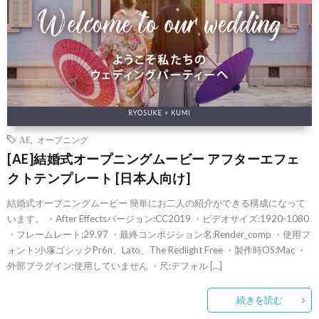
AE
,
オープニング
[AE]結婚式オープニングムービー アフターエフェ
クトテンプレート [日本人向け]
結婚式オープニングムービー 簡単にお二人の紹介ができる構成になって
います。 ・After Effectsバージョン:CC2019 ・ビデオサイズ:1920-1080
・フレームレート:29.97 ・最終コンポジション名:Render_comp ・使用フ
ォント:小塚ゴシックPr6n、Lato、The Redlight Free ・製作時OS:Mac ・
外部プラグイン:使用していません ・尺:デフォル […]
続きを読む