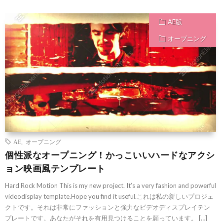
AE版
オープニング
AE
,
オープニング
個性派なオープニング！かっこいいハードなアクシ
ョン映画風テンプレート
Hard Rock Motion This is my new project. It’s a very fashion and powerful
videodisplay template.Hope you find it useful.これは私の新しいプロジェ
クトです。それは非常にファッションと強力なビデオディスプレイテン
プレートです。あなたがそれを有用見つけることを願っています。 […]