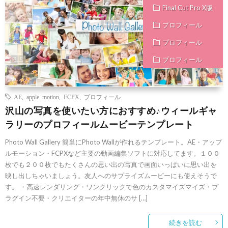
Final Cut Pro X版
プロフィール
プロフィール
プロフィール
AE
,
apple motion
,
FCPX
,
プロフィール
沢山の写真を使いたい方におすすめ♪ウィールギャ
ラリーのプロフィールムービーテンプレート
Photo Wall Gallery 簡単にPhoto Wallが作れるテンプレート。AE・アップ
ルモーション・FCPXなど主要の動画編集ソフトに対応してます。１００
枚でも２００枚でもたくさんの思い出の写真で画面いっぱいに思い出を
映し出しちゃいましょう。友人へのサプライズムービーにも使えそうで
す。 ・高速レンダリング・ワンクリックで色のカスタマイズマイズ・プ
ラグイン不要・クリエイターの年中無休のサ […]
続きを読む