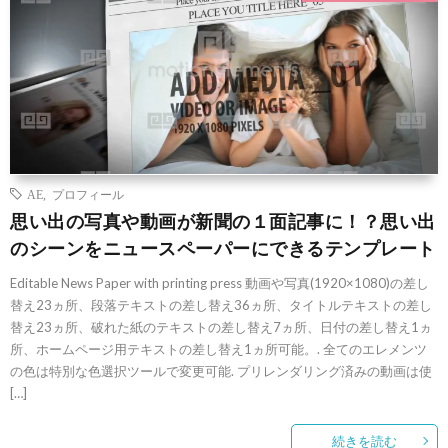
AE
,
プロフィール
思い出の写真や動画が新聞の１面記事に！？思い出
のシーンをニュースペーパーにできるテンプレート
Editable News Paper with printing press 動画や写真(1920×1080)の差し
替え23ヵ所、段落テキストの差し替え36ヵ所、タイトルテキストの差し
替え23ヵ所、破れた紙のテキストの差し替え7ヵ所、日付の差し替え1ヵ
所、ホームページ用テキストの差し替え1ヵ所可能。. 全てのエレメンツ
の色は特別な色選択ツールで変更可能. プリレンダリング済みの動画は使
[…]
続きを読む